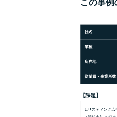
この事例
社名
業種
所在地
従業員・事業所数
【課題】
1.リスティング