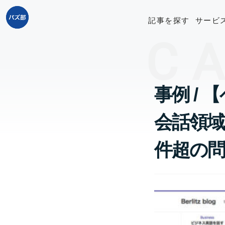
記事を探す
サービ
C
事例 /
会話領域
件超の