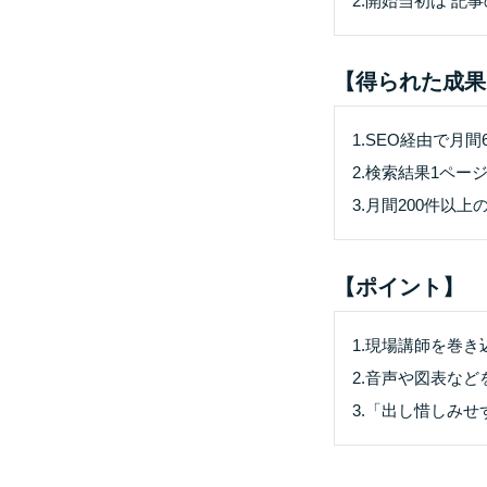
2.開始当初は 
【得られた成果
1.SEO経由で月
2.検索結果1ペー
3.月間200件以
【ポイント】
1.現場講師を巻
2.音声や図表な
3.「出し惜しみ