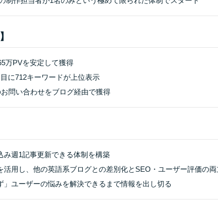
記事の制作担当者が1名のみという極めて限られた体制でスタート
】
間65万PVを安定して獲得
ジ目に712キーワードが上位表示
上のお問い合わせをブログ経由で獲得
き込み週1記事更新できる体制を構築
どを活用し、他の英語系ブログとの差別化とSEO・ユーザー評価の両
せず」ユーザーの悩みを解決できるまで情報を出し切る