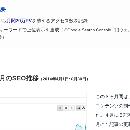
概要
がら
月間20万PV
を越えるアクセス数を記録
キーワードで上位表示を達成
（※Google Search Console（
測）
月のSEO推移
（2014年4月1日~6月30日）
この３ヶ月間は
コンテンツの制
た。４月に５記
月に１記事の更