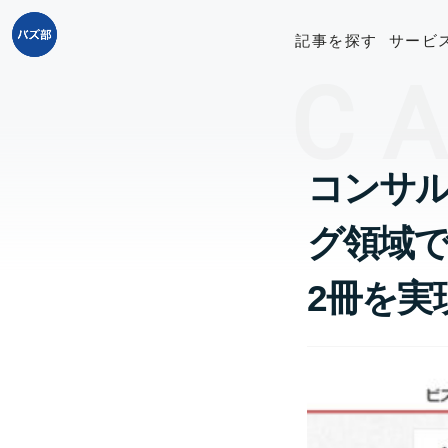
記事を探す
サービ
C
コンサル
グ領域で
2冊を実