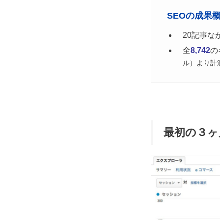
SEOの成果
20記事な
全
8,742
の
ル）より計
最初の３ヶ